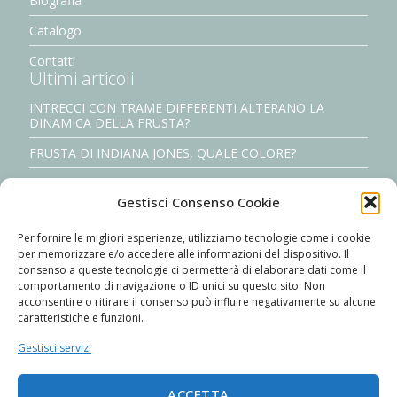
Biografia
Catalogo
Contatti
Ultimi articoli
INTRECCI CON TRAME DIFFERENTI ALTERANO LA
DINAMICA DELLA FRUSTA?
FRUSTA DI INDIANA JONES, QUALE COLORE?
il signore delle fruste: Mr. david w. morgan
Gestisci Consenso Cookie
Realizza la tua crema per intrecciare il cuoio
Per fornire le migliori esperienze, utilizziamo tecnologie come i cookie
Costruisci meccanicamente i tuoi nylon cracker #2/2
per memorizzare e/o accedere alle informazioni del dispositivo. Il
consenso a queste tecnologie ci permetterà di elaborare dati come il
comportamento di navigazione o ID unici su questo sito. Non
acconsentire o ritirare il consenso può influire negativamente su alcune
caratteristiche e funzioni.
Gestisci servizi
The Italian Whipmaker
Phone: +39 3334339955
ACCETTA