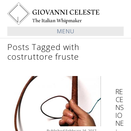
MENU
Posts Tagged with
costruttore fruste
RE
CE
NS
IO
NE
Published
Febbraio 16, 2017