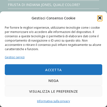
FRUSTA DI INDIANA JONES, QUALE COLORE?
il signore delle fruste: Mr. david w. morgan
Gestisci Consenso Cookie
Realizza la tua crema per intrecciare il cuoio
Per fornire le migliori esperienze, utilizziamo tecnologie come i cookie
Costruisci meccanicamente i tuoi nylon cracker #2/2
per memorizzare e/o accedere alle informazioni del dispositivo. Il
consenso a queste tecnologie ci permetterà di elaborare dati come il
comportamento di navigazione o ID unici su questo sito. Non
acconsentire o ritirare il consenso può influire negativamente su alcune
caratteristiche e funzioni.
Gestisci servizi
The Italian Whipmaker
Phone: +39 3334339955
ACCETTA
Facebook
Instagram
LinkedIn
YouTube
Twitter
whatsapp
NEGA
Informativa sulla privacy
Policy sui cookie
VISUALIZZA LE PREFERENZE
Copyright © 2026 Giovanni Celeste. All rights reserved.. Developed by
Petar
Karan
.
Informativa sulla privacy