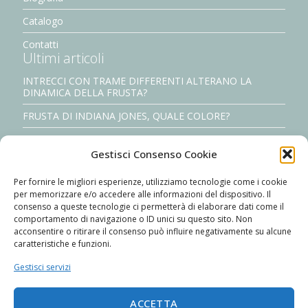
Catalogo
Contatti
Ultimi articoli
INTRECCI CON TRAME DIFFERENTI ALTERANO LA
DINAMICA DELLA FRUSTA?
FRUSTA DI INDIANA JONES, QUALE COLORE?
il signore delle fruste: Mr. david w. morgan
Gestisci Consenso Cookie
Realizza la tua crema per intrecciare il cuoio
Per fornire le migliori esperienze, utilizziamo tecnologie come i cookie
Costruisci meccanicamente i tuoi nylon cracker #2/2
per memorizzare e/o accedere alle informazioni del dispositivo. Il
consenso a queste tecnologie ci permetterà di elaborare dati come il
comportamento di navigazione o ID unici su questo sito. Non
acconsentire o ritirare il consenso può influire negativamente su alcune
caratteristiche e funzioni.
Gestisci servizi
The Italian Whipmaker
Phone: +39 3334339955
ACCETTA