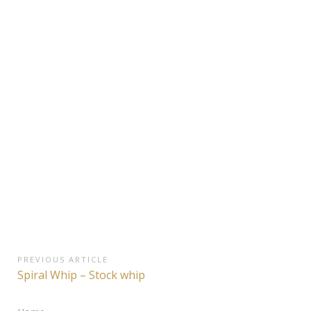
Navigazione
PREVIOUS ARTICLE
Previous
Spiral Whip – Stock whip
articoli
Article: