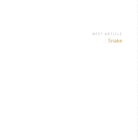
NEXT ARTICLE
Next
Snake
Article: