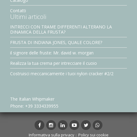
Catalogo
Contatti
Ultimi articoli
INTRECCI CON TRAME DIFFERENTI ALTERANO LA
DINAMICA DELLA FRUSTA?
FRUSTA DI INDIANA JONES, QUALE COLORE?
il signore delle fruste: Mr. david w. morgan
Realizza la tua crema per intrecciare il cuoio
Costruisci meccanicamente i tuoi nylon cracker #2/2
The Italian Whipmaker
Phone: +39 3334339955
Facebook
Instagram
LinkedIn
YouTube
Twitter
whatsapp
Informativa sulla privacy
Policy sui cookie