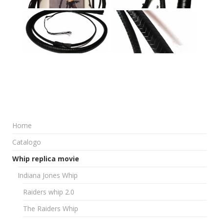
Home
Catalogo
Whip replica movie
Indiana Jones Whip
Raiders whip 2.0
The Raiders Whip