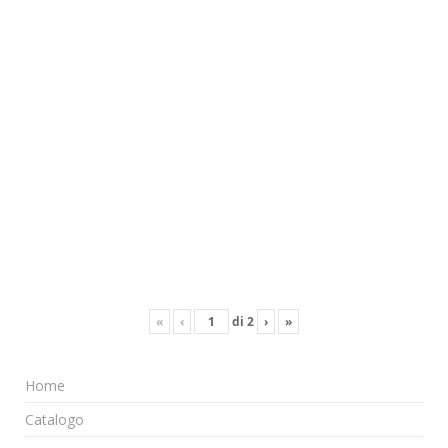
«
‹
di
2
›
»
Home
Catalogo