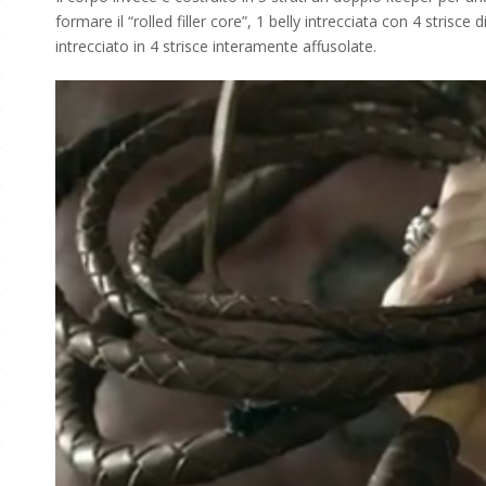
formare il “rolled filler core”, 1 belly intrecciata con 4 strisce d
intrecciato in 4 strisce interamente affusolate.