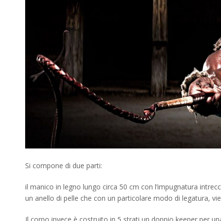
Si compone di due parti:
il manico in legno lungo circa 50 cm con l’impugnatura intrecci
un anello di pelle che con un particolare modo di legatura, vi
Il corpo invece è costruito in 5 strati un doppio keeper per u