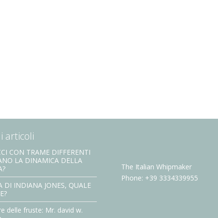
 articoli
CI CON TRAME DIFFERENTI
ANO LA DINAMICA DELLA
The Italian Whipmaker
A?
Phone: +39 3334339955
 DI INDIANA JONES, QUALE
E?
re delle fruste: Mr. david w.