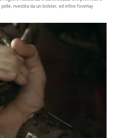
i pelle, rivestita da un bolster, ed infine l’overlay