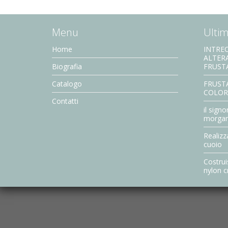
Menu
Ultimi
Home
INTREC
ALTER
Biografia
FRUST
Catalogo
FRUSTA
COLOR
Contatti
il signo
morga
Realizz
cuoio
Costrui
nylon c