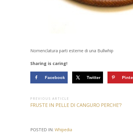
Nomenclatura parti esterne di una Bullwhip
Sharing is caring!
Facebook
Twitter
Pinte
Navigazione
PREVIOUS ARTICLE
Previous
FRUSTE IN PELLE DI CANGURO PERCHE’?
articoli
Article:
POSTED IN:
Whipedia