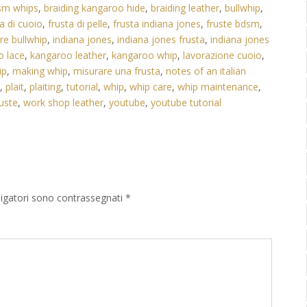
sm whips
,
braiding kangaroo hide
,
braiding leather
,
bullwhip
,
a di cuoio
,
frusta di pelle
,
frusta indiana jones
,
fruste bdsm
,
e bullwhip
,
indiana jones
,
indiana jones frusta
,
indiana jones
o lace
,
kangaroo leather
,
kangaroo whip
,
lavorazione cuoio
,
ip
,
making whip
,
misurare una frusta
,
notes of an italian
,
plait
,
plaiting
,
tutorial
,
whip
,
whip care
,
whip maintenance
,
uste
,
work shop leather
,
youtube
,
youtube tutorial
ligatori sono contrassegnati
*