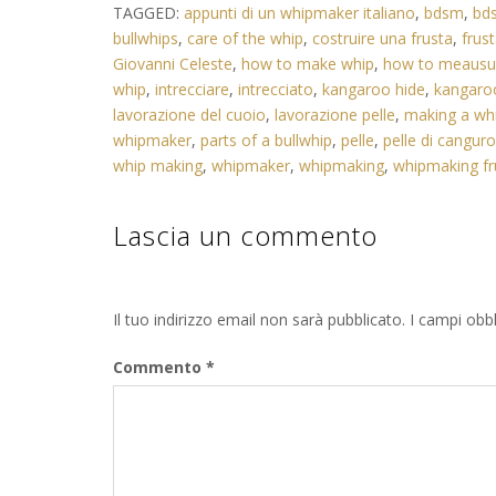
TAGGED:
appunti di un whipmaker italiano
,
bdsm
,
bd
bullwhips
,
care of the whip
,
costruire una frusta
,
frust
Giovanni Celeste
,
how to make whip
,
how to meausur
whip
,
intrecciare
,
intrecciato
,
kangaroo hide
,
kangaro
lavorazione del cuoio
,
lavorazione pelle
,
making a wh
whipmaker
,
parts of a bullwhip
,
pelle
,
pelle di canguro
whip making
,
whipmaker
,
whipmaking
,
whipmaking fr
Lascia un commento
Il tuo indirizzo email non sarà pubblicato.
I campi obb
Commento
*