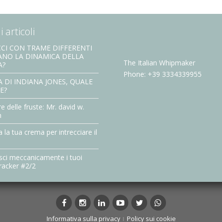
 articoli
CI CON TRAME DIFFERENTI
ANO LA DINAMICA DELLA
The Italian Whipmaker
A?
Phone: +39 3334339955
 DI INDIANA JONES, QUALE
E?
re delle fruste: Mr. david w.
n
a la tua crema per intrecciare il
sci meccanicamente i tuoi
racker #2/2
Facebook
Instagram
LinkedIn
YouTube
Twitter
whatsapp
Informativa sulla privacy
Policy sui cookie